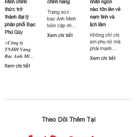
Minh chính
chính hãng
nhẫn ngón
thức trở
nào tôn lên vẻ
Trang sức
thành đại lý
nam tính và
bạc Anh Minh
phân phối Bạc
lịch lãm
luôn cập nhật
Phú Qúy
mẫu mã mới
Không chỉ chị
Xem chi tiết
nhất
em phụ nữ mà
>𝑪𝒐̂𝒏𝒈 𝒕𝒚
phái mạnh
𝑻𝑵𝑯𝑯 𝑽𝒂̀𝒏𝒈
cũng có thể
𝑩𝒂̣𝒄 𝑨𝒏𝒉 𝑴𝒊𝒏𝒉
Xem chi tiết
chọn lựa đeo
𝒄𝒉𝒊́𝒏𝒉 𝒕𝒉𝒖̛́𝒄 𝒍𝒂̀
Xem chi tiết
nhẫn để thể
đ𝒂̣𝒊 𝒍𝒚́ 𝒖𝒚̉ 𝒒𝒖𝒚𝒆̂̀𝒏
hiện vẻ nam
𝒑𝒉𝒂̂𝒏 𝒑𝒉𝒐̂́𝒊 𝒄𝒂́𝒄
tính, lịch lãm.
𝒔𝒂̉𝒏 𝒑𝒉𝒂̂̉𝒎 𝑩𝒂̣𝒄
Vậy nam đeo
𝒕𝒊́𝒄𝒉 𝒕𝒓𝒖̛̃ 𝒄𝒖̉𝒂 𝒕𝒂̣̂𝒑
nhẫn ngón
đ𝒐𝒂̀𝒏 𝑽𝒂̀𝒏𝒈
nào thì phù
𝑩𝒂̣𝒄 𝑷𝒉𝒖́ 𝑸𝒖𝒚́
hợp và thể
Các sản
hiện sự nam
phẩm bạc Phú
Theo Dõi Thêm Tại
tính? Việc hiểu
Quý sẽ được
rõ ý nghĩa
phân phối
từng vị trí đeo
chính thức tại