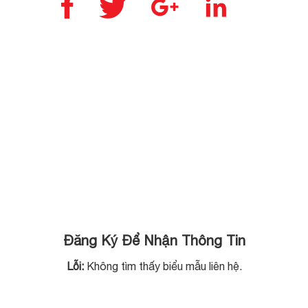
nhẫn sẽ giúp
Vàng Bạc Anh
quý ông có
Minh – Số 05
được […]
Hồ Tùng Mậu,
Hà Nội. Việc
[…]
Đăng Ký Để Nhận Thông Tin
Lỗi:
Không tìm thấy biểu mẫu liên hệ.