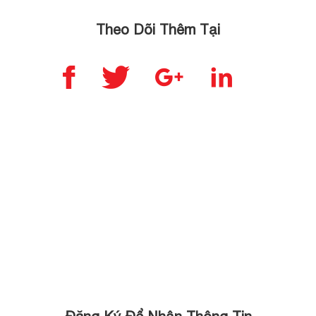
hợp và thể
Các sản
hiện sự nam
phẩm bạc Phú
Theo Dõi Thêm Tại
tính? Việc hiểu
Quý sẽ được
rõ ý nghĩa
phân phối
từng vị trí đeo
chính thức tại
nhẫn sẽ giúp
Vàng Bạc Anh
quý ông có
Minh – Số 05
được […]
Hồ Tùng Mậu,
Hà Nội. Việc
[…]