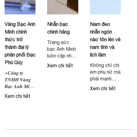
Vàng Bạc Anh
Nhẫn bạc
Nam đeo
Minh chính
chính hãng
nhẫn ngón
thức trở
nào tôn lên vẻ
Trang sức
thành đại lý
nam tính và
bạc Anh Minh
phân phối Bạc
lịch lãm
luôn cập nhật
Phú Qúy
mẫu mã mới
Không chỉ chị
Xem chi tiết
nhất
em phụ nữ mà
>𝑪𝒐̂𝒏𝒈 𝒕𝒚
phái mạnh
𝑻𝑵𝑯𝑯 𝑽𝒂̀𝒏𝒈
cũng có thể
𝑩𝒂̣𝒄 𝑨𝒏𝒉 𝑴𝒊𝒏𝒉
Xem chi tiết
chọn lựa đeo
𝒄𝒉𝒊́𝒏𝒉 𝒕𝒉𝒖̛́𝒄 𝒍𝒂̀
Xem chi tiết
nhẫn để thể
đ𝒂̣𝒊 𝒍𝒚́ 𝒖𝒚̉ 𝒒𝒖𝒚𝒆̂̀𝒏
hiện vẻ nam
𝒑𝒉𝒂̂𝒏 𝒑𝒉𝒐̂́𝒊 𝒄𝒂́𝒄
tính, lịch lãm.
𝒔𝒂̉𝒏 𝒑𝒉𝒂̂̉𝒎 𝑩𝒂̣𝒄
Vậy nam đeo
𝒕𝒊́𝒄𝒉 𝒕𝒓𝒖̛̃ 𝒄𝒖̉𝒂 𝒕𝒂̣̂𝒑
nhẫn ngón
đ𝒐𝒂̀𝒏 𝑽𝒂̀𝒏𝒈
nào thì phù
𝑩𝒂̣𝒄 𝑷𝒉𝒖́ 𝑸𝒖𝒚́