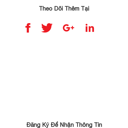
hiện sự nam
phẩm bạc Phú
Theo Dõi Thêm Tại
tính? Việc hiểu
Quý sẽ được
rõ ý nghĩa
phân phối
từng vị trí đeo
chính thức tại
nhẫn sẽ giúp
Vàng Bạc Anh
quý ông có
Minh – Số 05
được […]
Hồ Tùng Mậu,
Hà Nội. Việc
[…]
Đăng Ký Để Nhận Thông Tin