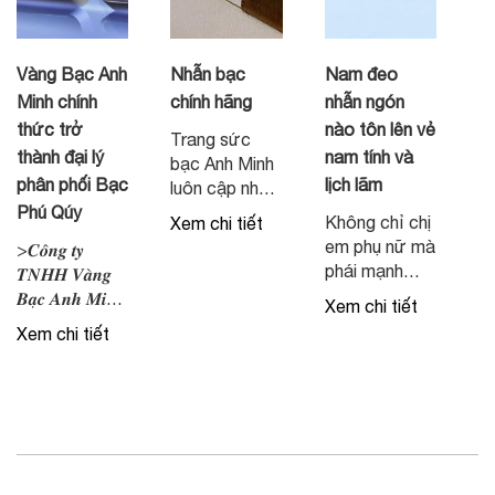
Vàng Bạc Anh
Nhẫn bạc
Nam đeo
Minh chính
chính hãng
nhẫn ngón
thức trở
nào tôn lên vẻ
Trang sức
thành đại lý
nam tính và
bạc Anh Minh
phân phối Bạc
lịch lãm
luôn cập nhật
Phú Qúy
mẫu mã mới
Không chỉ chị
Xem chi tiết
nhất
em phụ nữ mà
>𝑪𝒐̂𝒏𝒈 𝒕𝒚
phái mạnh
𝑻𝑵𝑯𝑯 𝑽𝒂̀𝒏𝒈
cũng có thể
𝑩𝒂̣𝒄 𝑨𝒏𝒉 𝑴𝒊𝒏𝒉
Xem chi tiết
chọn lựa đeo
𝒄𝒉𝒊́𝒏𝒉 𝒕𝒉𝒖̛́𝒄 𝒍𝒂̀
Xem chi tiết
nhẫn để thể
đ𝒂̣𝒊 𝒍𝒚́ 𝒖𝒚̉ 𝒒𝒖𝒚𝒆̂̀𝒏
hiện vẻ nam
𝒑𝒉𝒂̂𝒏 𝒑𝒉𝒐̂́𝒊 𝒄𝒂́𝒄
tính, lịch lãm.
𝒔𝒂̉𝒏 𝒑𝒉𝒂̂̉𝒎 𝑩𝒂̣𝒄
Vậy nam đeo
𝒕𝒊́𝒄𝒉 𝒕𝒓𝒖̛̃ 𝒄𝒖̉𝒂 𝒕𝒂̣̂𝒑
nhẫn ngón
đ𝒐𝒂̀𝒏 𝑽𝒂̀𝒏𝒈
nào thì phù
𝑩𝒂̣𝒄 𝑷𝒉𝒖́ 𝑸𝒖𝒚́
hợp và thể
Các sản