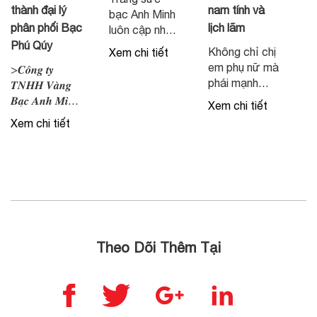
thành đại lý
nam tính và
bạc Anh Minh
phân phối Bạc
lịch lãm
luôn cập nhật
Phú Qúy
mẫu mã mới
Không chỉ chị
Xem chi tiết
nhất
em phụ nữ mà
>𝑪𝒐̂𝒏𝒈 𝒕𝒚
phái mạnh
𝑻𝑵𝑯𝑯 𝑽𝒂̀𝒏𝒈
cũng có thể
𝑩𝒂̣𝒄 𝑨𝒏𝒉 𝑴𝒊𝒏𝒉
Xem chi tiết
chọn lựa đeo
𝒄𝒉𝒊́𝒏𝒉 𝒕𝒉𝒖̛́𝒄 𝒍𝒂̀
Xem chi tiết
nhẫn để thể
đ𝒂̣𝒊 𝒍𝒚́ 𝒖𝒚̉ 𝒒𝒖𝒚𝒆̂̀𝒏
hiện vẻ nam
𝒑𝒉𝒂̂𝒏 𝒑𝒉𝒐̂́𝒊 𝒄𝒂́𝒄
tính, lịch lãm.
𝒔𝒂̉𝒏 𝒑𝒉𝒂̂̉𝒎 𝑩𝒂̣𝒄
Vậy nam đeo
𝒕𝒊́𝒄𝒉 𝒕𝒓𝒖̛̃ 𝒄𝒖̉𝒂 𝒕𝒂̣̂𝒑
nhẫn ngón
đ𝒐𝒂̀𝒏 𝑽𝒂̀𝒏𝒈
nào thì phù
𝑩𝒂̣𝒄 𝑷𝒉𝒖́ 𝑸𝒖𝒚́
hợp và thể
Các sản
hiện sự nam
phẩm bạc Phú
Theo Dõi Thêm Tại
tính? Việc hiểu
Quý sẽ được
rõ ý nghĩa
phân phối
từng vị trí đeo
chính thức tại
nhẫn sẽ giúp
Vàng Bạc Anh
quý ông có