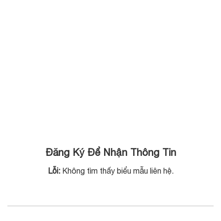
Minh – Số 05
được […]
Hồ Tùng Mậu,
Hà Nội. Việc
[…]
Đăng Ký Để Nhận Thông Tin
Lỗi:
Không tìm thấy biểu mẫu liên hệ.