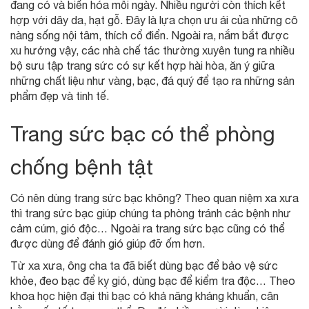
đang có và biến hóa mỗi ngày. Nhiều người còn thích kết
hợp với dây da, hạt gỗ. Đây là lựa chọn ưu ái của những cô
nàng sống nội tâm, thích cổ điển. Ngoài ra, nắm bắt được
xu hướng vậy, các nhà chế tác thường xuyên tung ra nhiều
bộ sưu tập trang sức có sự kết hợp hài hòa, ăn ý giữa
những chất liệu như vàng, bạc, đá quý để tạo ra những sản
phẩm đẹp và tinh tế.
Trang sức bạc có thể phòng
chống bệnh tật
Có nên dùng trang sức bạc không? Theo quan niệm xa xưa
thì trang sức bạc giúp chúng ta phòng tránh các bệnh như
cảm cúm, gió độc… Ngoài ra trang sức bạc cũng có thể
được dùng để đánh gió giúp đỡ ốm hơn.
Từ xa xưa, ông cha ta đã biết dùng bạc để bảo vệ sức
khỏe, đeo bạc để kỵ gió, dùng bạc để kiểm tra độc… Theo
khoa học hiện đại thì bạc có khả năng kháng khuẩn, cân