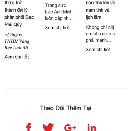
thức trở
nào tôn lên vẻ
Trang sức
thành đại lý
nam tính và
bạc Anh Minh
phân phối Bạc
lịch lãm
luôn cập nhật
Phú Qúy
mẫu mã mới
Không chỉ chị
Xem chi tiết
nhất
em phụ nữ mà
>𝑪𝒐̂𝒏𝒈 𝒕𝒚
phái mạnh
𝑻𝑵𝑯𝑯 𝑽𝒂̀𝒏𝒈
cũng có thể
𝑩𝒂̣𝒄 𝑨𝒏𝒉 𝑴𝒊𝒏𝒉
Xem chi tiết
chọn lựa đeo
𝒄𝒉𝒊́𝒏𝒉 𝒕𝒉𝒖̛́𝒄 𝒍𝒂̀
Xem chi tiết
nhẫn để thể
đ𝒂̣𝒊 𝒍𝒚́ 𝒖𝒚̉ 𝒒𝒖𝒚𝒆̂̀𝒏
hiện vẻ nam
𝒑𝒉𝒂̂𝒏 𝒑𝒉𝒐̂́𝒊 𝒄𝒂́𝒄
tính, lịch lãm.
𝒔𝒂̉𝒏 𝒑𝒉𝒂̂̉𝒎 𝑩𝒂̣𝒄
Vậy nam đeo
𝒕𝒊́𝒄𝒉 𝒕𝒓𝒖̛̃ 𝒄𝒖̉𝒂 𝒕𝒂̣̂𝒑
nhẫn ngón
đ𝒐𝒂̀𝒏 𝑽𝒂̀𝒏𝒈
nào thì phù
𝑩𝒂̣𝒄 𝑷𝒉𝒖́ 𝑸𝒖𝒚́
hợp và thể
Các sản
hiện sự nam
phẩm bạc Phú
Theo Dõi Thêm Tại
tính? Việc hiểu
Quý sẽ được
rõ ý nghĩa
phân phối
từng vị trí đeo
chính thức tại
nhẫn sẽ giúp