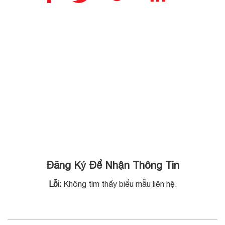
Vàng Bạc Anh
quý ông có
Minh – Số 05
được […]
Hồ Tùng Mậu,
Hà Nội. Việc
[…]
Đăng Ký Để Nhận Thông Tin
Lỗi:
Không tìm thấy biểu mẫu liên hệ.